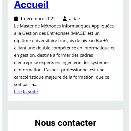
Accueil
a
n
i
1 décembre 2022
al-iae
s
Le Master de Méthodes Informatiques Appliquées
a
à la Gestion des Entreprises (MIAGE) est un
t
diplôme universitaire français de niveau Bac+5,
i
alliant une double compétence en informatique et
o
en gestion, destiné à former des cadres
n
d’entreprise experts en ingénierie des systèmes
d
d’information. L’aspect professionnel est une
e
caractéristique majeure de la formation, que ce
l
soit par la…
a
Lire la suite
f
:
o
A
r
c
m
Nous contacter
c
a
u